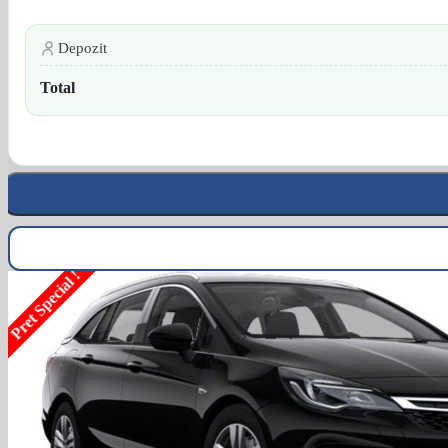
Depozit
Total
Pret Special !