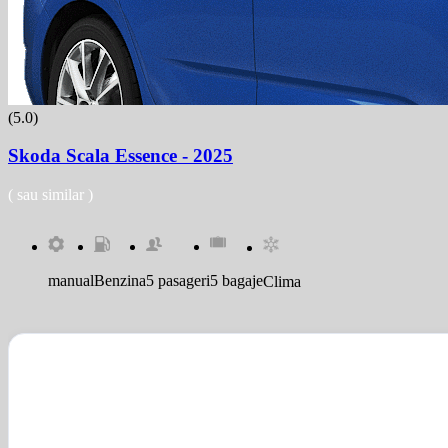
(5.0)
Skoda Scala Essence - 2025
( sau similar )
manual
Benzina
5 pasageri
5 bagaje
Clima