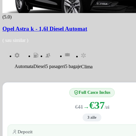
(5.0)
Opel Astra k - 1,6l Diesel Automat
( sau similar )
Automata
Diesel
5 pasageri
5 bagaje
Clima
Full Casco Inclus
€37
→
€41
/zi
3 zile
Depozit