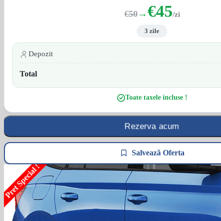
€45
→
€50
/zi
3 zile
Depozit
Total
Toate taxele incluse !
Rezerva acum
Salvează Oferta
Pret Special !