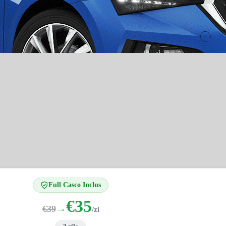
Full Casco Inclus
€35
→
€39
/zi