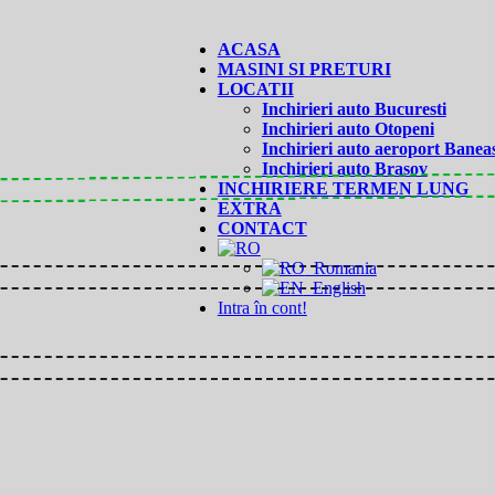
ACASA
MASINI SI PRETURI
LOCATII
Inchirieri auto Bucuresti
Inchirieri auto Otopeni
Inchirieri auto aeroport Banea
Inchirieri auto Brasov
INCHIRIERE TERMEN LUNG
EXTRA
CONTACT
Romania
English
Intra în cont!