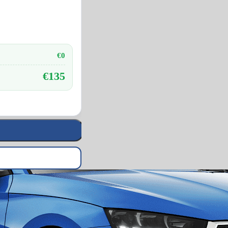
€0
€135