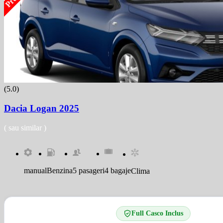
(5.0)
Dacia Logan 2025
( sau similar )
manual
Benzina
5 pasageri
4 bagaje
Clima
Full Casco Inclus