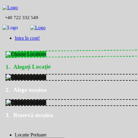
+40 722 332 549
Intra în cont!
1. Alegeți Locație
2. Alege mașina
3. Rezervă mașina
Locatie Preluare