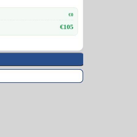
€0
€105