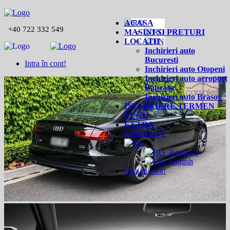
ACASA
+40 722 332 549
MASINI SI PRETURI
LOCATII
Inchirieri auto
Bucuresti
Intra în cont!
Inchirieri auto Otopeni
Inchirieri auto aeroport
Baneasa
Inchirieri auto Brasov
INCHIRIERE TERMEN
LUNG
EXTRA
CONTACT
Romania
English
Intra în cont!