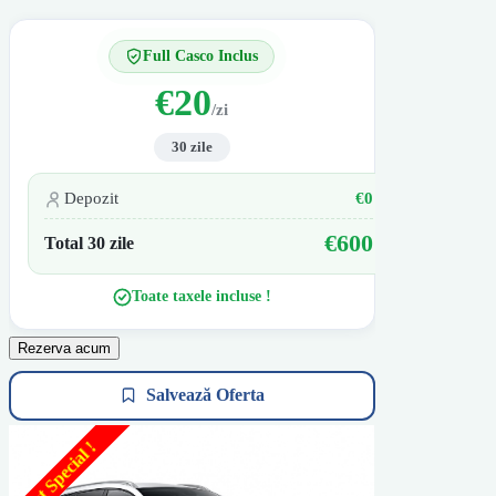
Full Casco Inclus
€20
/zi
30 zile
Depozit
€0
€600
Total 30 zile
Toate taxele incluse !
Rezerva acum
Salvează Oferta
Pret Special !