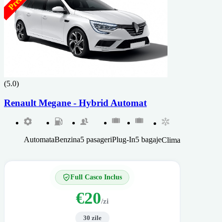
(5.0)
Renault Megane - Hybrid Automat
Automata
Benzina
5 pasageri
Plug-In
5 bagaje
Clima
Full Casco Inclus
€20
/zi
30 zile