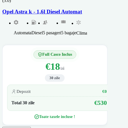
(5.0)
Opel Astra k - 1,6l Diesel Automat
Automata
Diesel
5 pasageri
5 bagaje
Clima
Full Casco Inclus
€18
/zi
30 zile
Depozit
€0
€530
Total 30 zile
Toate taxele incluse !