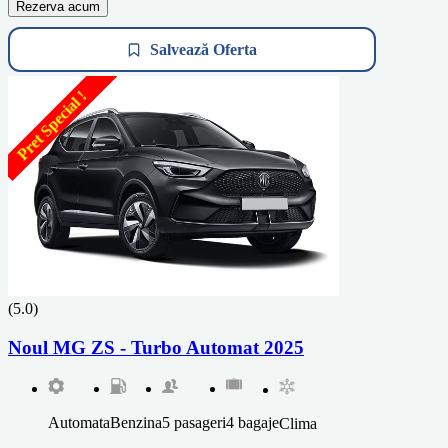
Rezerva acum
Salvează Oferta
Pret Special !
(5.0)
Noul MG ZS - Turbo Automat 2025
Automata
Benzina
5 pasageri
4 bagaje
Clima