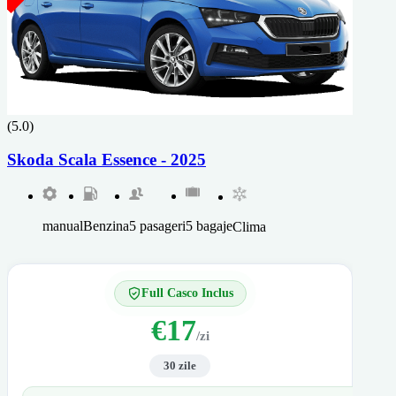
(5.0)
Skoda Scala Essence - 2025
manual
Benzina
5 pasageri
5 bagaje
Clima
Full Casco Inclus
€17
/zi
30 zile