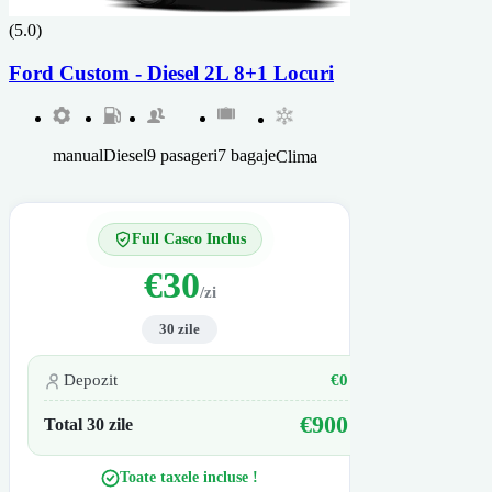
(5.0)
Ford Custom - Diesel 2L 8+1 Locuri
manual
Diesel
9 pasageri
7 bagaje
Clima
Full Casco Inclus
€30
/zi
30 zile
Depozit
€0
€900
Total 30 zile
Toate taxele incluse !