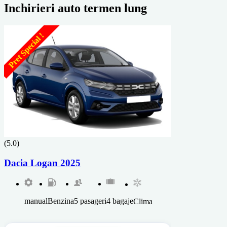
Inchirieri auto termen lung
Pret Special !
(5.0)
Dacia Logan 2025
manual
Benzina
5 pasageri
4 bagaje
Clima