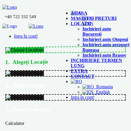
ACASA
+40 722 332 549
MASINI SI PRETURI
LOCATII
Inchirieri auto
Bucuresti
Intra în cont!
Inchirieri auto Otopeni
Inchirieri auto aeroport
Baneasa
Inchirieri auto Brasov
1. Alegeți Locație
INCHIRIERE TERMEN
LUNG
EXTRA
CONTACT
2. Alege mașina
Romania
English
Intra în cont!
3. Rezervă mașina
Calculator