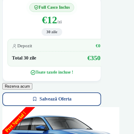
Full Casco Inclus
€12
/zi
30 zile
Depozit
€0
€350
Total 30 zile
Toate taxele incluse !
Rezerva acum
Salvează Oferta
Pret Special !