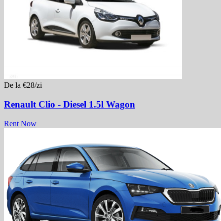
De la €28/zi
Renault Clio - Diesel 1.5l Wagon
Rent Now