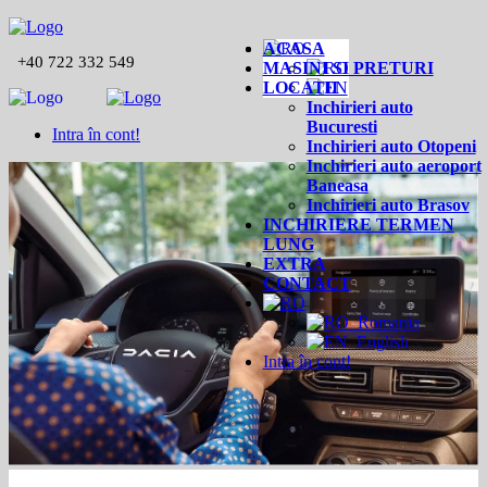
ACASA
+40 722 332 549
MASINI SI PRETURI
LOCATII
Inchirieri auto
Bucuresti
Intra în cont!
Inchirieri auto Otopeni
Inchirieri auto aeroport
Baneasa
Inchirieri auto Brasov
INCHIRIERE TERMEN
LUNG
EXTRA
CONTACT
Romania
English
Intra în cont!