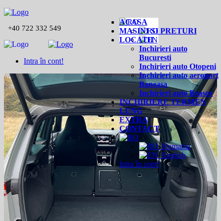
ACASA
+40 722 332 549
MASINI SI PRETURI
LOCATII
Inchirieri auto
Bucuresti
Intra în cont!
Inchirieri auto Otopeni
Inchirieri auto aeroport
Baneasa
Inchirieri auto Brasov
INCHIRIERE TERMEN
LUNG
EXTRA
CONTACT
Romania
English
Intra în cont!