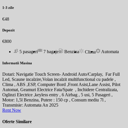
1-3 zile
€48
Depozit
€800
5 pasageri
7 bagaje
Benzina
Automata
Clima
Informatii Masina
Dotari: Navigatie Touch Screen- Android Auto/Carplay, Far Full
Led, Scaune incalzire,Volan incalzit multifunctional cu padele ,
Clima , ABS ,ESP, Computer Bord ,Front Asist,Lane Assist, Pilot
Automat, Geamuri Electrice Fata/Spate , Inchidere Centralizata,
Oglinzi Electrice ,keyless entry , 6 Airbag , 5 usi, 5 Pasageri ,
Motor: 1,5l Benzina, Putere : 150 cp , Consum mediu 7l ,
Transmisie: Automata An 2025
Rent Now
Oferte Similare