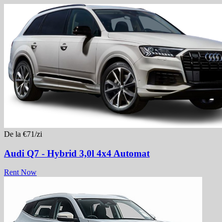
De la €71/zi
Audi Q7 - Hybrid 3,0l 4x4 Automat
Rent Now