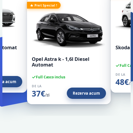
🔥 Pret Special !
 Automat
Skoda 
Opel Astra k - 1,6l Diesel
Automat
Full Ca
DE LA
Full Casco inclus
48€
rva acum
/z
DE LA
37€
Rezerva acum
/zi