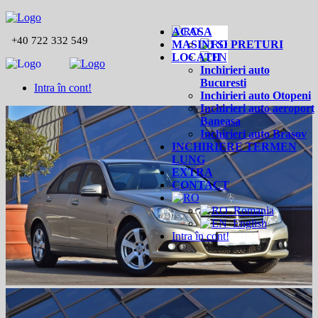
ACASA
+40 722 332 549
MASINI SI PRETURI
LOCATII
Inchirieri auto
Bucuresti
Intra în cont!
Inchirieri auto Otopeni
Inchirieri auto aeroport
Baneasa
Inchirieri auto Brasov
INCHIRIERE TERMEN
LUNG
EXTRA
CONTACT
Romania
English
Intra în cont!